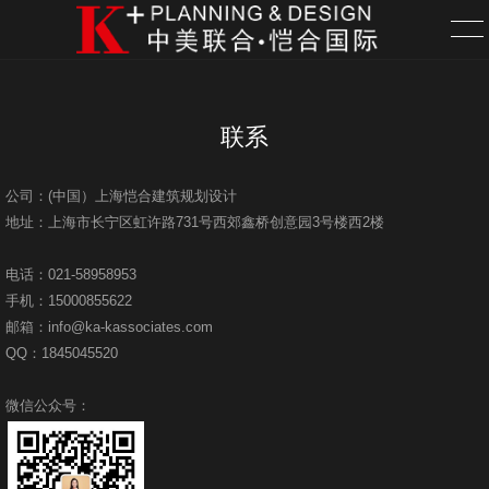
首页
联系
服务
公司：(中国）上海恺合建筑规划设计
地址：上海市长宁区虹许路731号西郊鑫桥创意园3号楼西2楼
项目
电话：021-58958953
关于
手机：15000855622
邮箱：info@ka-kassociates.com
新闻
QQ：1845045520
联系
微信公众号：
招聘