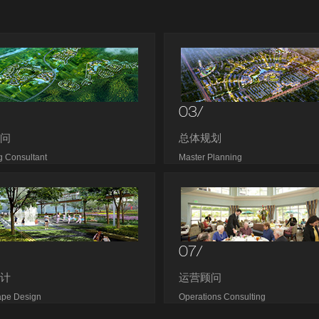
03/
顾问
总体规划
g Consultant
Master Planning
07/
设计
运营顾问
ape Design
Operations Consulting