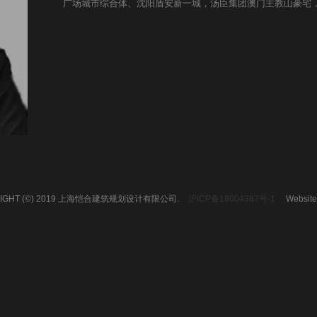
广场城市综合体、沈阳盾安新一城，汤臣集团澳门主教山豪宅
RIGHT (©) 2019 上海恺合建筑规划设计有限公司.
沪ICP备18004387号-1
Website 