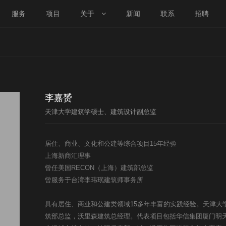
服务
项目
关于
新闻
联系
招聘
李嘉赟
天津大学建筑学硕士、建筑设计副总监
居住、商业、文化和公建等综合项目15年经验
上海新商汇理事
曾任美国RECON（上海）建筑部总监
曾服务于台湾李玮珉建筑师事务所
具有居住、商业和公建类领域15多年丰富的实践经验。天津大
筑部总监，沃里森建筑总经理。代表项目包括华信集团厦门明