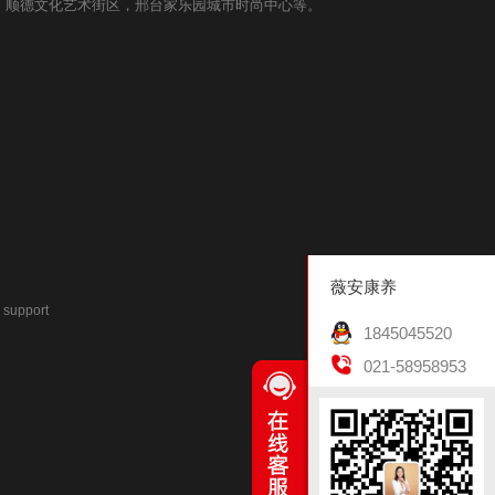
，顺德文化艺术街区，邢台家乐园城市时尚中心等。
薇安康养
support
1845045520
021-58958953